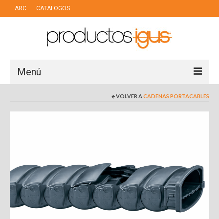
ARC
CATALOGOS
Menú
VOLVER A
CADENAS PORTACABLES
LINEAS DE NEGOCIO
PUERTOS
INDUSTRIA
MOTION PLASTIC
CHAIN CABLES
DRY TECH
AUTOMATIZACION LOW COST