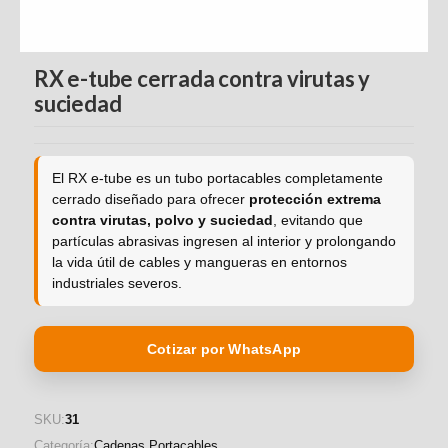
FAMILIAS DE PRODUCTOS
RX e-tube cerrada contra virutas y
Cadenas Portacables
suciedad
Cables para movimiento
Cojinete de Plástico
El RX e-tube es un tubo portacables completamente
cerrado diseñado para ofrecer
protección extrema
Iglidur
contra virutas, polvo y suciedad
, evitando que
partículas abrasivas ingresen al interior y prolongando
Guías Lineales
la vida útil de cables y mangueras en entornos
industriales severos.
Perfil W
Perfil Q
Cotizar por WhatsApp
Raíles Telescópicos Nt
Automatización low cost
SKU:
31
Categoría:
Cadenas Portacables