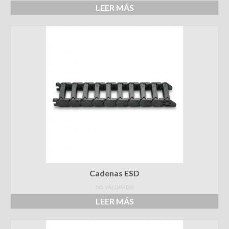
Grúas
LEER MÁS
Máquina herramienta
Agricultura
Offshore
Todas las industrias
EVENTOS
CONTACTO
Cadenas ESD
NO VALORADO
LEER MÁS