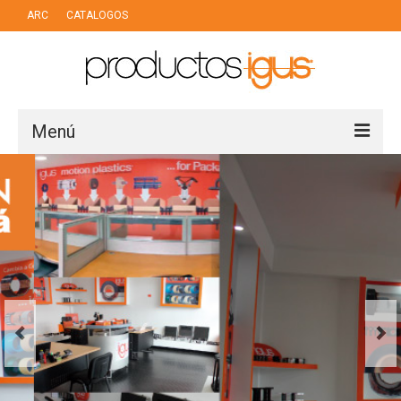
ARC
CATALOGOS
Menú
LINEAS DE NEGOCIO
PUERTOS
INDUSTRIA
MOTION PLASTIC
CHAIN CABLES
DRY TECH
AUTOMATIZACION LOW COST