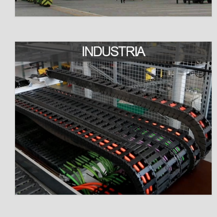
Rodamiento de Bola
A 500
B180
C160
F180
Material para mecanizado & impresion 3D
12 categorías más de producto
SOLUCIONES POR INDUSTRIA
Impresoras 3D
Automoción
Packaging