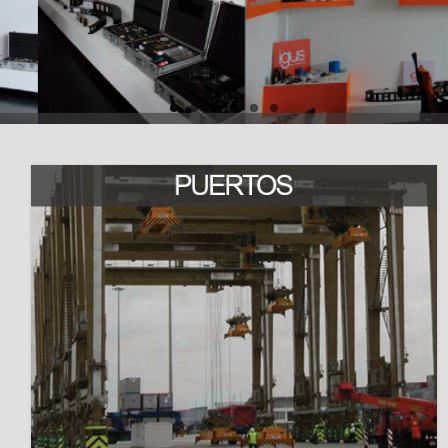
FAMILIAS DE PRODUCTOS
Cadenas Portacables
Cables para movimiento
Cojinete de Plástico
Iglidur
Guías Lineales
Perfil W
Perfil Q
Raíles Telescópicos Nt
Automatización low cost