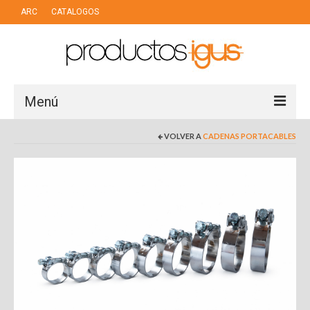
ARC
CATALOGOS
Menú
VOLVER A
CADENAS PORTACABLES
LINEAS DE NEGOCIO
PUERTOS
INDUSTRIA
MOTION PLASTIC
CHAIN CABLES
DRY TECH
AUTOMATIZACION LOW COST