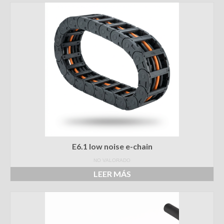
Grúas
Máquina herramienta
Agricultura
Offshore
Todas las industrias
EVENTOS
CONTACTO
E6.1 low noise e-chain
NO VALORADO
LEER MÁS