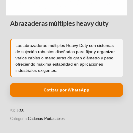
FAMILIAS DE PRODUCTOS
Abrazaderas múltiples heavy duty
Cadenas Portacables
Cables para movimiento
Las abrazaderas múltiples Heavy Duty son sistemas
Cojinete de Plástico
de sujeción robustos diseñados para fijar y organizar
varios cables o mangueras de gran diámetro y peso,
Iglidur
ofreciendo máxima estabilidad en aplicaciones
industriales exigentes.
Guías Lineales
Perfil W
Cotizar por WhatsApp
Perfil Q
Raíles Telescópicos Nt
SKU:
28
Categoría:
Cadenas Portacables
Automatización low cost