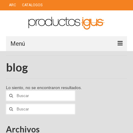
ARC
CATALOGOS
Menú
LINEAS DE NEGOCIO
blog
PUERTOS
INDUSTRIA
Lo siento, no se encontraron resultados.
Buscar
MOTION PLASTIC
por:
Buscar
CHAIN CABLES
por:
DRY TECH
Archivos
AUTOMATIZACION LOW COST