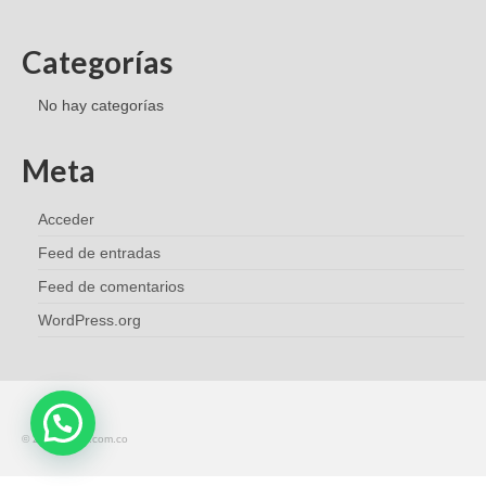
FAMILIAS DE PRODUCTOS
Categorías
Cadenas Portacables
No hay categorías
Cables para movimiento
Meta
Cojinete de Plástico
Acceder
Iglidur
Feed de entradas
Guías Lineales
Feed de comentarios
Perfil W
WordPress.org
Perfil Q
Raíles Telescópicos Nt
© 2026 - igus.com.co
Automatización low cost